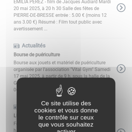
EMILIA PEREZ - film de Jacques Audiard Mardi
20 mai 2025, à 20 h 30 Salle des fêtes de
PIERRE-DE-BRESSE entrée : 5.00 € (moins 12
ans 3.00 €) Résumé : Film tout public avec
avertissement ...
Actualités
Bourse de puériculture
Bourse aux jouets et matériel de puériculture
organisée par l'association "Vital Gym" Samedi
17 mai 2025, à partir de 9 h, sous la halle de la
Grenette, à PIERRE-DE-BRESSE Rens. au
06.67.03.01.67 ...
Ce site utilise des
Actualités
cookies et vous donne
LUDOTHÈQUE Fête du jeu
le contrôle sur ceux
Fête du jeu samedi 10 mai 2025, de 10 h à 18
que vous souhaitez
h, halle de la Grenette à PIERRE-DE-BRESSE
activer