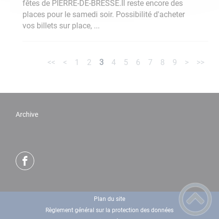
fêtes de PIERRE-DE-BRESSE.Il reste encore des
places pour le samedi soir. Possibilité d'acheter
vos billets sur place, ...
<<
<
1
2
3
4
5
6
7
8
9
>
>>
Archive
Plan du site
Règlement général sur la protection des données