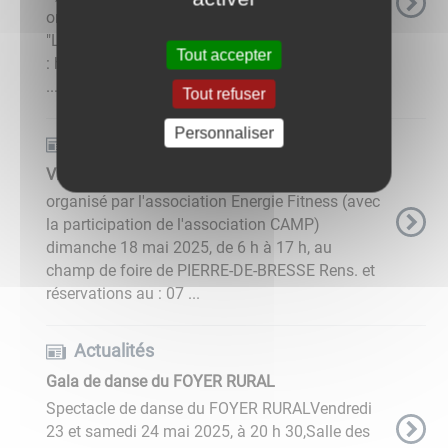
organisée par la ludothèque intercommunale
"L'Île Ô Jeu" entrée : gratuite contact
Tout accepter
: https://www.bressenordintercom.fr/agenda/
...
Tout refuser
Personnaliser
Actualités
Vide-greniers Energie Fitness
organisé par l'association Energie Fitness (avec
la participation de l'association CAMP)
dimanche 18 mai 2025, de 6 h à 17 h, au
champ de foire de PIERRE-DE-BRESSE Rens. et
réservations au : 07 ...
Actualités
Gala de danse du FOYER RURAL
Spectacle de danse du FOYER RURALVendredi
23 et samedi 24 mai 2025, à 20 h 30,Salle des