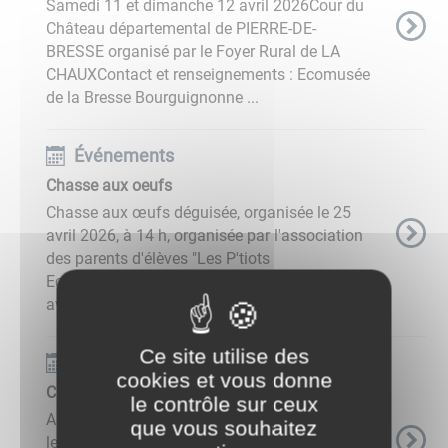
Samedi 11 et dimanche 12 avril 2026Cour du
Château départemental de PIERRE-DE-
BRESSE organisé par le Foyer Rural de LA
CHAUXContact et renseignements : Ecomusée
de la Bresse Bourguignonne ...
Événements
Chasse aux oeufs
Chasse aux œufs déguisée, organisée le 25
avril 2026, à 14 h, organisée par l'association
des parents d'élèves "Les P'tiots
Ecoliers".Attention !!! Réservation obligatoire,
avant le 21 avril, ...
Ce site utilise des
Événements
cookies et vous donne
Ciné jeunesse Goat
le contrôle sur ceux
Après-midi cinéma pour les enfants pendant
que vous souhaitez
les vacances !!GOAT Rêver plus haut.Vendredi