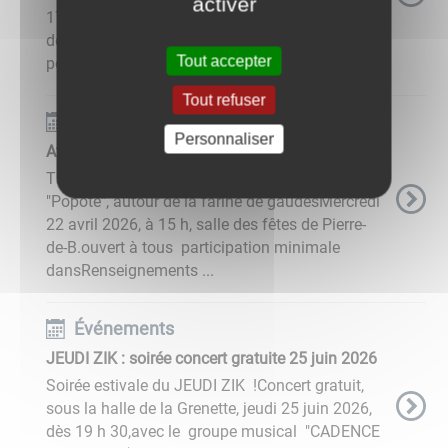
activer
17 avril 2026, à 17 hFilm d'animation, à partir
de 6 ans - Durée 1 h 40Entrée : 5 €Entrée : 3 €
Tout accepter
pour les moins ...
Tout refuser
Événements
Personnaliser
Atelier cuisine
Tiers Lieu vous propose les rendez-vous
"Popote", autour de la farine de gaudesMercredi
22 avril 2026, à 15 h, salle des fêtes de Pierre-
de-B.ouvert à tous participation minimale
dansRenseignements ...
Événements
JEUDI ZIK : soirée concert gratuite 25 juin 2026
Soirée estivale du JEUDI ZIK !Concert gratuit,
sous la halle de la Grenette, jeudi 25 juin 2026,
dès 19 h 30,avec le groupe musical "CADENCE