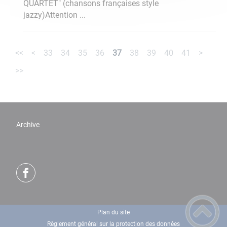
QUARTET" (chansons françaises style
jazzy)Attention ...
<<
<
33
34
35
36
37
38
39
40
41
>
>>
Archive
Plan du site
Règlement général sur la protection des données