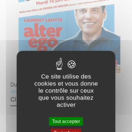
Ce site utilise des
cookies et vous donne
Du
16/06/26 à 20:30
au
16/06/26 à 22:30
le contrôle sur ceux
Animations
que vous souhaitez
CINÉ VILLAGE
activer
ALTER EGO
Tout accepter
Mardi 16 juin 2026, à 20 h 30,