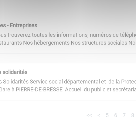
s - Entreprises
ous trouverez toutes les informations, numéros de téléph
estaurants Nos hébergements Nos structures sociales Nos 
solidarités
olidarités Service social départemental et de la Protec
 Gare à PIERRE-DE-BRESSE Accueil du public et secrétariat
<<
<
5
6
7
8