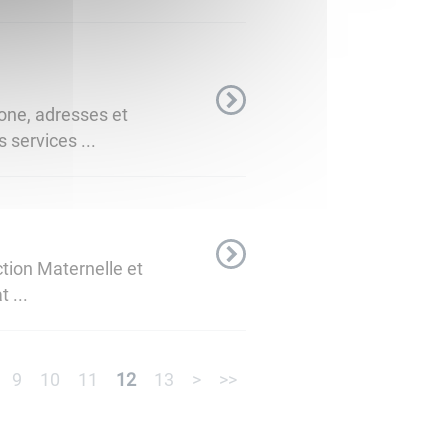
one, adresses et
services ...
tion Maternelle et
 ...
9
10
11
12
13
>
>>