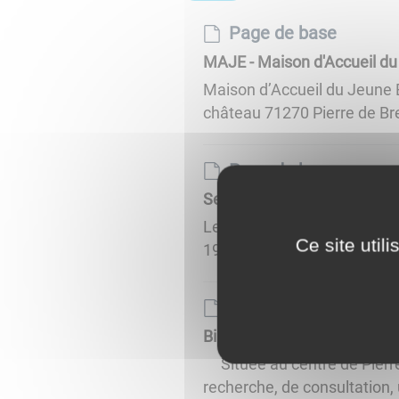
Page de base
MAJE - Maison d'Accueil du
Maison d’Accueil du Jeune Enfa
château 71270 Pierre de Br
Page de base
Services aux personnes âg
Le portage de repas à domi
Ce site util
1996, un service de portage 
Page de base
Bibliothèque Intercommuna
Située au centre de Pierre 
recherche, de consultation, 