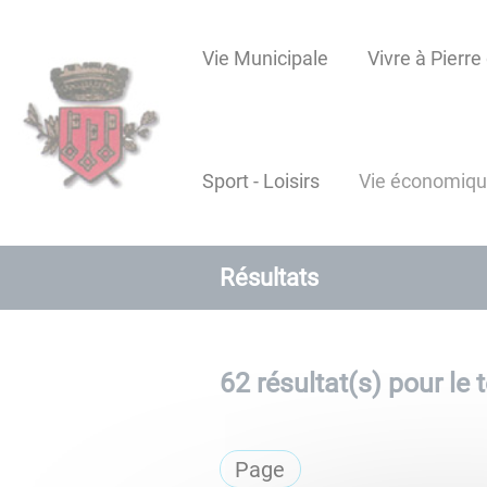
Lien
Lien
Lien
Lien
Panneau de gestion des cookies
d'accès
d'accès
d'accès
d'accès
Vie Municipale
Vivre à Pierre
rapide
rapide
rapide
rapide
au
au
à
au
menu
contenu
la
pied
principal
recherche
de
Sport - Loisirs
Vie économiq
page
Résultats
62
résultat(s) pour le 
Page