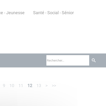
e - Jeunesse
Santé - Social - Sénior
9
10
11
12
13
>
>>