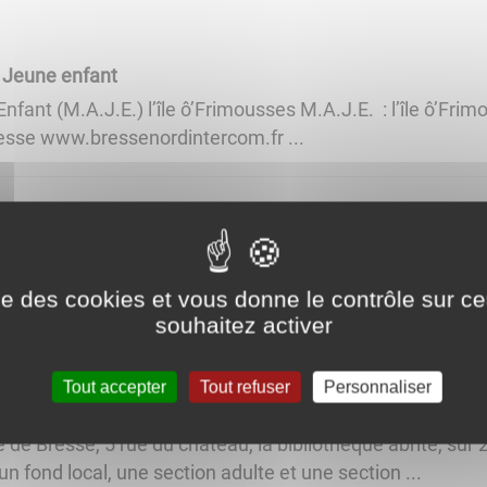
 Jeune enfant
nt (M.A.J.E.) l’île ô’Frimousses M.A.J.E. : ​​​​​​​l’île ô’Fri
esse www.bressenordintercom.fr ...
ées
cile La Communauté de Communes Bresse Nord Intercom’ 
ise des cookies et vous donne le contrôle sur 
de repas à domicile à destination de personnes qui peuven
souhaitez activer
Tout accepter
Tout refuser
Personnaliser
le
de Bresse, 5 rue du château, la bibliothèque abrite, sur
un fond local, une section adulte et une section ...