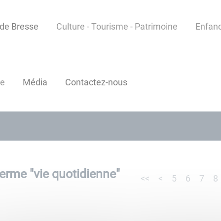
 de Bresse
Culture - Tourisme - Patrimoine
Enfanc
ue
Média
Contactez-nous
terme "
vie quotidienne
"
<<
<
5
6
7
8