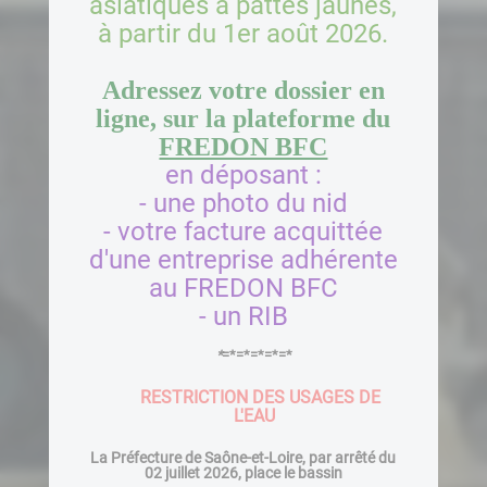
asiatiques à pattes jaunes,
à partir du 1er août 2026.
Adressez votre dossier en
ligne, sur la plateforme du
FREDON BFC
en déposant :
- une photo du nid
- votre facture acquittée
d'une entreprise adhérente
au FREDON BFC
- un RIB
*
=*=*=*=*=*
RESTRICTION DES USAGES DE
L'EAU
La Préfecture de Saône-et-Loire, par arrêté du
02 juillet 2026, place le bassin