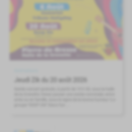
Animations
Jeudi Zik du 20 août 2026
Soirée concert gratuite, à partir de 19 h 30, sous la halle
de la Grenette.Venez passer une soirée conviviale, entre
amis ou en famille, sous le signe de la bonne humeur !Le
groupe "KEEP ON" Disco fun ...