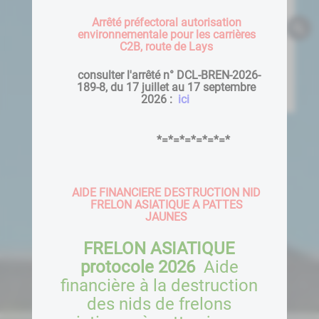
Arrêté préfectoral autorisation
environnementale pour les carrières
C2B, route de Lays
consulter l'arrêté n° DCL-BREN-2026-
189-8, du 17 juillet au 17 septembre
2026 :
ici
*=*=*=*=*=*=*
AIDE FINANCIERE DESTRUCTION NID
FRELON ASIATIQUE A PATTES
JAUNES
FRELON ASIATIQUE
protocole 2026
Aide
financière à la destruction
des nids de frelons