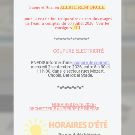
Saône et Aval en
ALERTE RENFORCÉE,
pour la restriction temporaire de certains usages
de l'eau, à compter du 03 juillet 2026. Voir les
consignes
ICI
*=*=*=*=*=*=*=*=*
COUPURE ELECTRICITÉ
ENEDIS informe d'une
coupure de courant
,
mercredi 2 septembre 2026, entre 8 h 30 et
11 h 30, dans le secteur rues Mozart,
Chopin, Berlioz et Stade.
*=*=*=*=*=*
PIERRE-DE-BRESSE
HORAIRES D'ETE 2026 -
DECHETTERIE de PIERRE-DE-BRESSE