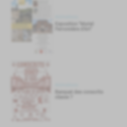
Animations
Exposition "Muriel
Ferronnière d'Art"
Animations
Banquet des conscrits
classe 7