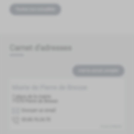
Toutes nos actualités
Carnet d'adresses
Voir le carnet complet
Mairie de Pierre de Bresse
7 place de la mairie
71270
Pierre de Bresse
Envoyer un email
07.42.67.58.30
PLUS D'INFOS