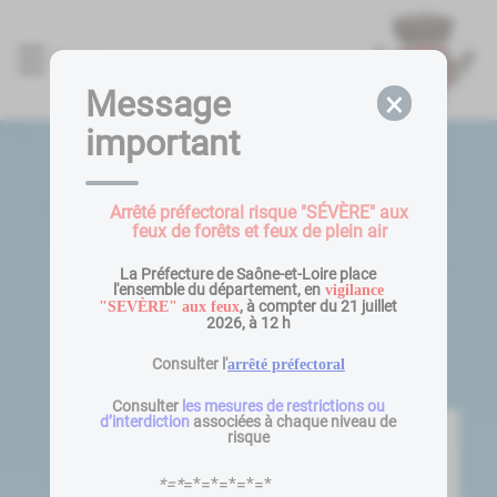
Lien
Lien
Lien
Lien
Panneau de gestion des cookies
d'accès
d'accès
d'accès
d'accès
Menu
rapide
rapide
rapide
rapide
au
au
à
au
Message
×
menu
contenu
la
pied
important
principal
recherche
de
page
Arrêté préfectoral risque "SÉVÈRE" aux
feux de forêts et feux de plein air
La Préfecture de Saône-et-Loire place
l'ensemble du département, en
vigilance
, à compter du 21 juillet
"SEVÈRE" aux feux
2026, à 12 h
Consulter l'
arrêté préfectoral
Consulter
les mesures de restrictions ou
d’interdiction
associées à chaque niveau de
risque
*=*
=*=*=*=*=*