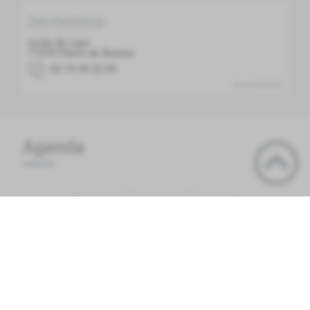
Déchetterie
route de Lays
71270
Pierre de Bresse
90 22 54 47 60
PLUS D'INFOS
Agenda
Précédent
Aujourd'hui
Suivant
dimanche août 09
Jour
Agenda
Exposition "Muriel Ferronnière d'Art"
00:00