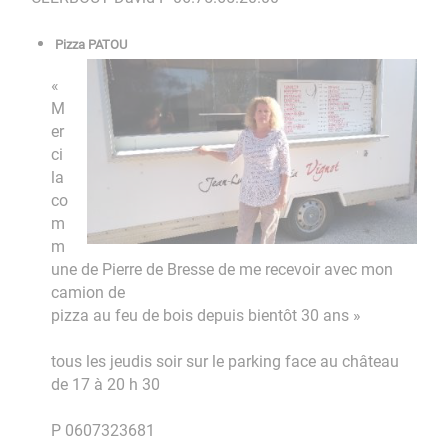
Pizza PATOU
«
M
er
ci
la
co
m
m
une de Pierre de Bresse de me recevoir avec mon
camion de
pizza au feu de bois depuis bientôt 30 ans »
tous les jeudis soir sur le parking face au château
de 17 à 20 h 30
P 0607323681