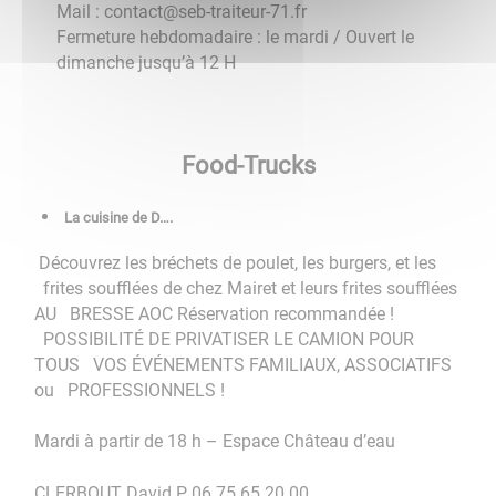
Mail : contact@seb-traiteur-71.fr
Fermeture hebdomadaire : le mardi / Ouvert le
dimanche jusqu’à 12 H
Food-Trucks
​​​​​​​ La cuisine de D….
Découvrez les bréchets de poulet, les burgers, et les
frites soufflées de chez Mairet et leurs frites soufflées
AU BRESSE AOC Réservation recommandée !
POSSIBILITÉ DE PRIVATISER LE CAMION POUR
TOUS VOS ÉVÉNEMENTS FAMILIAUX, ASSOCIATIFS
ou PROFESSIONNELS !
Mardi à partir de 18 h – Espace Château d’eau
CLERBOUT David P 06.75.65.20.00