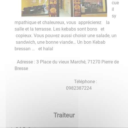
cue
il
sy
mpathique et chaleureux, vous apprécierez la
salle et la terrasse. Les kebabs sont bons et
copieux. Vous pouvez aussi choisir une salade, un
sandwich, une bonne viande… Un bon Kebab
bressan … et halal
Adresse : 3 Place du vieux Marché, 71270 Pierre de
Bresse
Téléphone :
0982387224
Traiteur