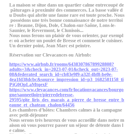
La maison se situe dans un quartier calme entrecoupé de
pâturages à proximité des commerces. La basse vallée d
u Doubs qui abrite une faune rare est toute proche. Nous
possédons une très bonne connaissance de notre territoi
re : Beaune, Dijon, Dole, Chalon-sur-Saône, Lons-le-
Saunier, le Revermont, le Clunisois...
Nous nous ferons un plaisir de vous orienter, par exempl
e: où acheter un poulet de Bresse et comment le cuisiner.
Un dernier point, Jean Marc est peintre.
Réservation sur Clevacances ou Airbnb:
https://www.airbnb.fr/rooms/643830786789928808?
adults=3&check_in=2023-07-01&check_out=2023-07-
08&federated_search_id=cb83e9f9-a32f-4bf8-be0e-
4ea1fd38dcbc&source_impression_id=p3_1682581158_ti
PjG0OpLaMtqexF
https://www.clevacances.com/fr/locationvacances/bourgo
gne/saoneetloire/pierredebresse-
29595/gite_liris_des_marais_a_pierre_de_bresse_entre_b
eaune_et_chateau_chalon/64456
Les chambres d’hôtes: Chambres calmes à la campagne
avec petit-déjeuner
Nous serons très heureux de vous accueillir dans notre m
aison où vous pourrez passer un séjour de détente dans l
e calme.