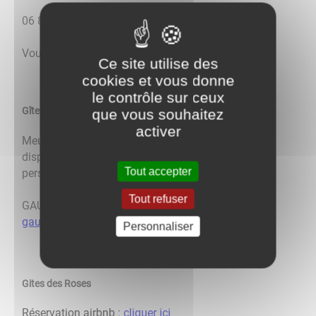
06 81 44 38 82 -
sigraie@wanadoo.fr
Vous pouvez aussi consulter le site
Gites de France
Ce site utilise des
cookies et vous donne
le contrôle sur ceux
Gîte des Chèvres
que vous souhaitez
activer
Meublé de tourisme, pour 6 personnes maxi,
disponible toute l'année. Non accessible aux
Tout accepter
personnes à mobilité réduite.
Tout refuser
GAUDILLAT Damien : 06.84.36.13.43 -
gaudillat.damien@neuf.fr
Personnaliser
Gites des Roses
Réservation airbnb
:
cliquer ici