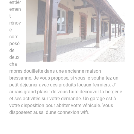
entièr
emen
t
rénov
é
com
posé
de
deux
cha
mbres douillette dans une ancienne maison
bressanne. Je vous propose, si vous le souhaitez un
petit déjeuner avec des produits locaux fermiers. J'
aurais grand plaisir de vous faire découvrir la bergerie
et ses activités sur votre demande. Un garage est à
votre disposition pour abriter votre véhicule. Vous
disposerez aussi dune connexion wifi.