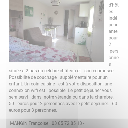
d'hôt
es
indé
pend
ante
pour
2
pers
onne
s
située à 2 pas du célèbre château et son écomusée.
Possibilité de couchage supplémentaire pour un
enfant. Un coin cuisine est à votre disposition, une
connexion wifi est possible. Le petit déjeuner vous
sera servi dans notre véranda ou dans la chambre.
50 euros pour 2 personnes avec le petit-déjeuner, 60
euros pour 3 personnes.
MANGIN Françoise : 03 85 72 85 13 -