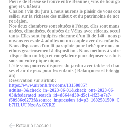
Pierre de Bresse se trouve entre Beaune ( vins de bourgo
gne) et Château-
Chalon ( vin du jura ), nous aurons le plaisir de vous con
seiller sur la richesse des milieux et du patrimoine de not
re région.
Nos deux chambres sont situées à l'étage, elles sont mans
ardées, climatisées, équipées de Vélux avec rideaux occul
tants. Elles sont équipées chacune d’un lit de 140 , nous p
ouvons recevoir 4 adultes ou un couple avec des enfants.
Nous disposons d'un lit parapluie pour bébé que nous m
ettons gracieusement à disposition . Nous mettons à votre
disposition un frigo et congélateur pour déposer vos bois
sons ou votre pique nique.
L'été vous pourrez disposer du jardin avec tables et chai
ses et air de jeux pour les enfants ( Balançoires et tobogg
an)
Réservation sur airbnb:
https://www.airbnb.fr/rooms/13150885?
adults=3&check_in=2023-06-01&check_out=2023-06-
03&federated_search_id=d6644d38-d5c1-4f23-a7e7-
f68986e6273f&source_impression_id=p3_1682581500_C
b7HLUUNzqAxGXRZ
Retour à l'accueil