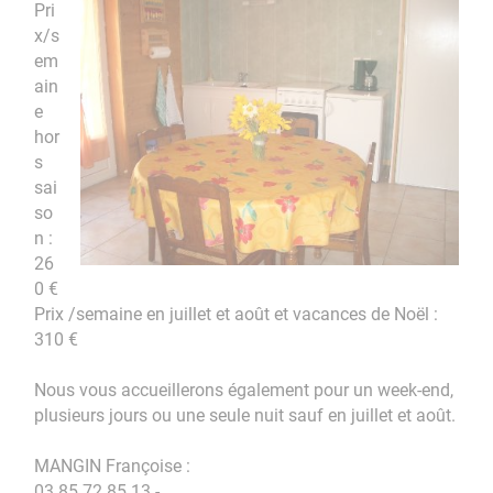
Pri
x/s
em
ain
e
hor
s
sai
so
n :
26
0 €
Prix /semaine en juillet et août et vacances de Noël :
310 €
Nous vous accueillerons également pour un week-end,
plusieurs jours ou une seule nuit sauf en juillet et août.
MANGIN Françoise :
03 85 72 85 13 -