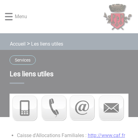
Lien
Lien
Lien
Lien
Panneau de gestion des cookies
d'accès
d'accès
d'accès
d'accès
Menu
rapide
rapide
rapide
rapide
au
au
à
au
menu
contenu
la
pied
principal
recherche
de
Les liens utiles
Accueil
page
Services
Les liens utiles
Caisse d'Allocations Familiales :
http://www.caf.fr