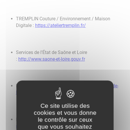
TREMPLIN Couture / Environnement / Maison
Digitale :
https://ateliertremplin.fr/
Services de l'État de Saône et Loire
:
http://www.saone-et-loire.gouv.fr
École Lorieux :
https://www.ecole-lorieux-pierre-de-
bresse.fr/
Ce site utilise des
cookies et vous donne
le contrôle sur ceux
École Maternelle Pierre de Bresse :
http://mat-
que vous souhaitez
pierre-de-bresse-71.ec.ac-dijon.fr